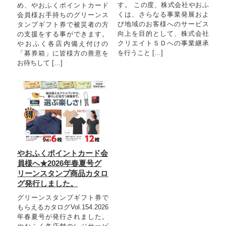
す。 この度、株式会社やおふ
め、やおふくポイントカード
くは、さらなる事業発展およ
会員様お手持ちのグリーンス
び地域のお客様へのサービス
タンプギフト券で被災者の方
向上を目的として、株式会社
の支援をする事ができます。
クリエイトＳＤへの事業継承
やおふく各店内備え付けの
を行うこと […]
「募券箱」に皆様方の善意を
お待ちして […]
やおふくポイントカード会
員様へ★2026年春夏号グ
リーンスタンプ商品カタロ
グ発行しました。
グリーンスタンプギフト券で
もらえるカタログVol.154.2026
年春夏号が発行されました。