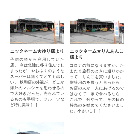
ニックネーム★ゆり様より
ニックネーム★りんあんこ
様より
子供の頃から利用していた
店。 今は北陸に移り住んでし
コロナの前になりますが、た
まったが、やおふくのような
またま旅行のときに通りかか
スーパーは無くてとても恋し
って、りんごを買いました。
い。 秋和店の外観が、どこか
贈答用のを買うと言ったら
海外のマルシェを思わせるの
お店の人が 人にあげるので
で大好きだった。売られてい
はなくて 家で食べるなら
るものも手頃で、フルーツな
これで十分やって、その日の
ど特に美味 […]
特売のを勧めてくださいまし
た。小さいし […]